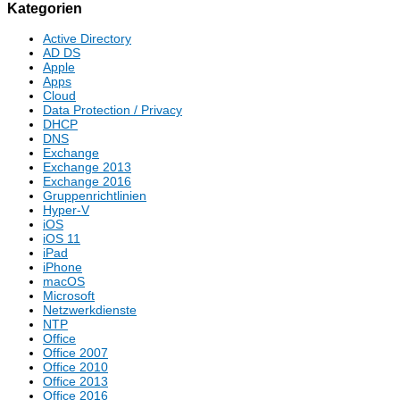
Kategorien
Active Directory
AD DS
Apple
Apps
Cloud
Data Protection / Privacy
DHCP
DNS
Exchange
Exchange 2013
Exchange 2016
Gruppenrichtlinien
Hyper-V
iOS
iOS 11
iPad
iPhone
macOS
Microsoft
Netzwerkdienste
NTP
Office
Office 2007
Office 2010
Office 2013
Office 2016