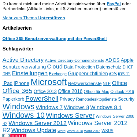
Du kannst mich und meine Arbeit beispielsweise über
PayPal
oder
Partnerlinks (Affiliate Links, mit $-Zeichen markiert) unterstützen.
Mehr zum Thema
Unterstützen
Artikelserien
Office 365 Benutzerverwaltung mit der PowerShell
Schlagwörter
Active Directory
Apple
AD DS
Active Directory-Domänendienste
Cloud
Benutzerverwaltung
Data Protection
Datenschutz
DHCP
Einstellungen
Gruppenrichtlinien
iOS
DNS
Exchange
iOS 11
Microsoft
Office
iPad
iPhone
Netzwerkdienste
NTP
Office 365
Office 2016
Office 2013
Office für Mac
Outlook 2016
PowerShell
Papierkorb
Privacy
Security
Remotedesktopdienste
Windows
Windows 7
Windows 8.1
Windows 8
Windows 10
Windows Server
Windows Server 2008
Windows Server 2012
Windows Server 2012
R2
R2
Windows Update
WSUS
Word
Word 2010
Word 2013