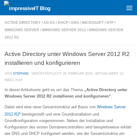
Skip to content
ACTIVE DIRECTORY
/
AD DS
/
DHCP
/
DNS
/
MICROSOFT
/
NTP
/
WINDOWS SERVER
/
WINDOWS SERVER 2012
/
WINDOWS SERVER
2012 R2
Active Directory unter Windows Server 2012 R2
installieren und konfigurieren
VON
STEPHAN
· VERÖFFENTLICHT
26. FEBRUAR 2018
· AKTUALISIERT
12.
MÄRZ 2018
In dieser Artikelserie geht es um das Thema
„Active Directory unter
Windows Server 2012 R2 installieren und konfigurieren“
.
Dabei wird eine neue Gesamtstruktur auf Basis von
Windows Server
$
2012 R2
bereitgestellt und eine Grundinstallation und
Grundkonfiguration vorgenommen. Neben der Installation und
Konfiguration des ersten Domänencontrollers wird beispielsweise erklärt
wie DNS und DHCP konfiguriert werden, wie der Gesamtstruktur ein