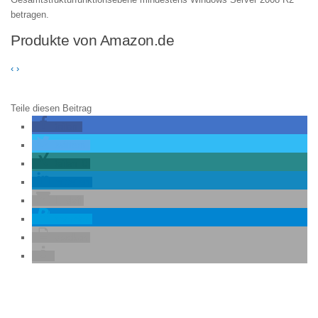
betragen.
Produkte von Amazon.de
‹
›
Teile diesen Beitrag
teilen
twittern
teilen
0
mitteilen
E-Mail
spenden
drucken