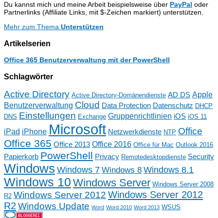
Du kannst mich und meine Arbeit beispielsweise über
PayPal
oder
Partnerlinks (Affiliate Links, mit $-Zeichen markiert) unterstützen.
Mehr zum Thema
Unterstützen
Artikelserien
Office 365 Benutzerverwaltung mit der PowerShell
Schlagwörter
Active Directory
Apple
AD DS
Active Directory-Domänendienste
Cloud
Benutzerverwaltung
Data Protection
Datenschutz
DHCP
Einstellungen
Gruppenrichtlinien
iOS
DNS
Exchange
iOS 11
Microsoft
Office
iPad
iPhone
Netzwerkdienste
NTP
Office 365
Office 2016
Office 2013
Office für Mac
Outlook 2016
PowerShell
Papierkorb
Privacy
Security
Remotedesktopdienste
Windows
Windows 7
Windows 8.1
Windows 8
Windows 10
Windows Server
Windows Server 2008
Windows Server 2012
Windows Server 2012
R2
R2
Windows Update
WSUS
Word
Word 2010
Word 2013