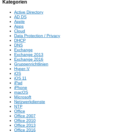
Kategorien
Active Directory
AD DS
Apple
Apps
Cloud
Data Protection / Privacy
DHCP
DNS
Exchange
Exchange 2013
Exchange 2016
Gruppenrichtlinien
Hyper-V
iOS
iOS 11
iPad
iPhone
macOS
Microsoft
Netzwerkdienste
NTP
Office
Office 2007
Office 2010
Office 2013
Office 2016