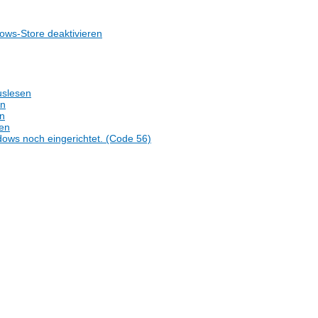
ows-Store deaktivieren
uslesen
en
n
en
dows noch eingerichtet. (Code 56)