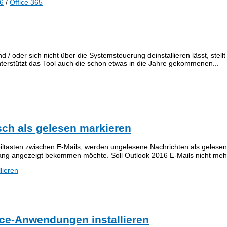
16
/
Office 365
d / oder sich nicht über die Systemsteuerung deinstallieren lässt, stel
nterstützt das Tool auch die schon etwas in die Jahre gekommenen...
sch als gelesen markieren
eiltasten zwischen E-Mails, werden ungelesene Nachrichten als gelese
gang angezeigt bekommen möchte. Soll Outlook 2016 E-Mails nicht mehr
fice-Anwendungen installieren