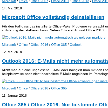
Microsoft
/
Office
/
Office 2007
/
Office 2010
/
Office 2013
/
Office 20
14. Mai 2018
Microsoft Office vollständig deinstallieren
Für den Fall dass das installierte Office-Paket Probleme verursacht un
vollständig deinstallieren kann. Neben Office 2016 und Office 2013 u
Microsoft
/
Office
/
Office 2016
/
Office 365
/
Outlook
12. Mai 2018
Outlook 2016: E-Mails nicht mehr automati
Klickt man auf eine ungelesene E-Mail oder navigiert man mit den Pf
beispielsweise noch nicht bearbeitete E-Mails ungelesen im Postein
Microsoft
/
Office
/
Office 2016
/
Office 365
11. Januar 2018
Office 365 / Office 2016: Nur bestimmte Of