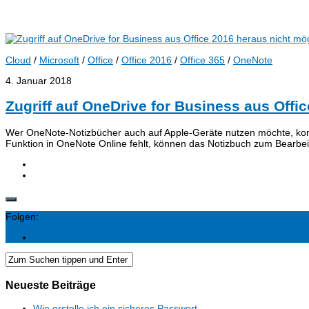
Cloud
/
Microsoft
/
Office
/
Office 2016
/
Office 365
/
OneNote
4. Januar 2018
Zugriff auf OneDrive for Business aus Offi
Wer OneNote-Notizbücher auch auf Apple-Geräte nutzen möchte, kom
Funktion in OneNote Online fehlt, können das Notizbuch zum Bearbeite
Folgen:
Neueste Beiträge
Wie erstelle ich ein sicheres Passwort