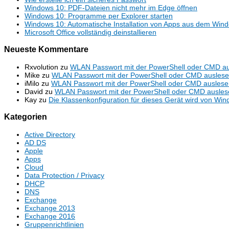
Windows 10: PDF-Dateien nicht mehr im Edge öffnen
Windows 10: Programme per Explorer starten
Windows 10: Automatische Installation von Apps aus dem Wind
Microsoft Office vollständig deinstallieren
Neueste Kommentare
Rxvolution
zu
WLAN Passwort mit der PowerShell oder CMD a
Mike
zu
WLAN Passwort mit der PowerShell oder CMD ausles
iMilo
zu
WLAN Passwort mit der PowerShell oder CMD auslese
David
zu
WLAN Passwort mit der PowerShell oder CMD ausles
Kay
zu
Die Klassenkonfiguration für dieses Gerät wird von Win
Kategorien
Active Directory
AD DS
Apple
Apps
Cloud
Data Protection / Privacy
DHCP
DNS
Exchange
Exchange 2013
Exchange 2016
Gruppenrichtlinien