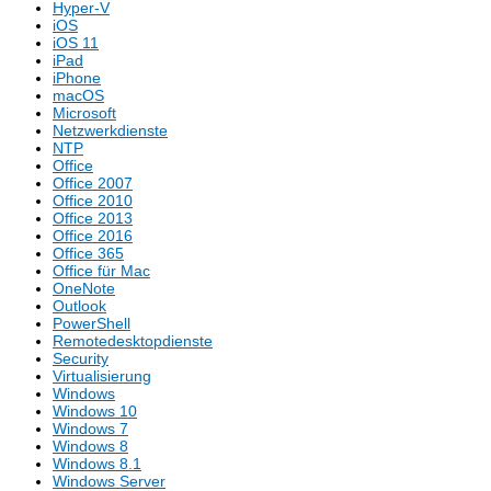
Hyper-V
iOS
iOS 11
iPad
iPhone
macOS
Microsoft
Netzwerkdienste
NTP
Office
Office 2007
Office 2010
Office 2013
Office 2016
Office 365
Office für Mac
OneNote
Outlook
PowerShell
Remotedesktopdienste
Security
Virtualisierung
Windows
Windows 10
Windows 7
Windows 8
Windows 8.1
Windows Server