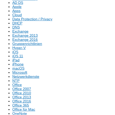
AD DS
Apple
Apps
Cloud
Data Protection / Privacy
DHCP
DNS
Exchange
Exchange 2013
Exchange 2016
Gruppenrichtlinien
Hyper-V
iOS
iOS 11
iPad
iPhone
macOS
Microsoft
Netzwerkdienste
NTP
Office
Office 2007
Office 2010
Office 2013
Office 2016
Office 365
Office für Mac
OneNote