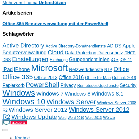
Mehr zum Thema
Unterstützen
Artikelserien
Office 365 Benutzerverwaltung mit der PowerShell
Schlagwörter
Active Directory
Apple
AD DS
Active Directory-Domänendienste
Cloud
Benutzerverwaltung
Data Protection
Datenschutz
DHCP
Einstellungen
Gruppenrichtlinien
iOS
DNS
Exchange
iOS 11
Microsoft
Office
iPad
iPhone
Netzwerkdienste
NTP
Office 365
Office 2016
Office 2013
Office für Mac
Outlook 2016
PowerShell
Papierkorb
Privacy
Security
Remotedesktopdienste
Windows
Windows 7
Windows 8.1
Windows 8
Windows 10
Windows Server
Windows Server 2008
Windows Server 2012
Windows Server 2012
R2
R2
Windows Update
WSUS
Word
Word 2010
Word 2013
Kontakt