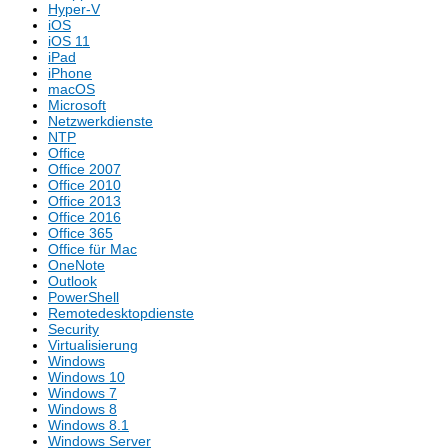
Hyper-V
iOS
iOS 11
iPad
iPhone
macOS
Microsoft
Netzwerkdienste
NTP
Office
Office 2007
Office 2010
Office 2013
Office 2016
Office 365
Office für Mac
OneNote
Outlook
PowerShell
Remotedesktopdienste
Security
Virtualisierung
Windows
Windows 10
Windows 7
Windows 8
Windows 8.1
Windows Server