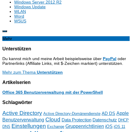
Windows Server 2012 R2
Windows Update
WLAN
Word
WSUS
Mehr
Unterstützen
Du kannst mich und meine Arbeit beispielsweise über
PayPal
oder
Partnerlinks (Affiliate Links, mit $-Zeichen markiert) unterstützen.
Mehr zum Thema
Unterstützen
Artikelserien
Office 365 Benutzerverwaltung mit der PowerShell
Schlagwörter
Active Directory
Apple
AD DS
Active Directory-Domänendienste
Cloud
Benutzerverwaltung
Data Protection
Datenschutz
DHCP
Einstellungen
Gruppenrichtlinien
iOS
DNS
Exchange
iOS 11