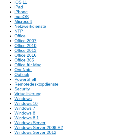
iOS 11
iPad
iPhone
macOS
Microsoft
Netzwerkdienste
NTP
Office
Office 2007
Office 2010
Office 2013
Office 2016
Office 365
Office für Mac
OneNote
Outlook
PowerShell
Remotedesktopdienste
Security
Virtualisierung
Windows
Windows 10
Windows 7
Windows 8
Windows 8.1
Windows Server
Windows Server 2008 R2
Windows Server 2012